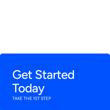
Fees:
Talk to an Advisor →
Get Started 
Today
TAKE THE 1ST STEP