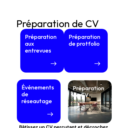
Préparation de CV
Préparation 
Préparation 
aux 
de protfolio
entrevues
Événements 
Préparation 
de 
de CV
réseautage
Bâtissez un CV percutant et décrochez 