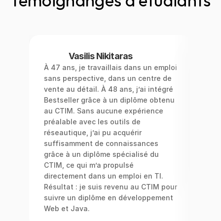
Témoignanges d'étudiants
Vasilis Nikitaras
À 47 ans, je travaillais dans un emploi 
n 
Je s
sans perspective, dans un centre de 
i 
d’un
vente au détail. À 48 ans, j’ai intégré 
 
ame
Bestseller grâce à un diplôme obtenu 
env
au CTIM. Sans aucune expérience 
aupa
préalable avec les outils de 
qu’
réseautique, j’ai pu acquérir 
chan
suffisamment de connaissances 
mis 
grâce à un diplôme spécialisé du 
rêve
CTIM, ce qui m’a propulsé 
directement dans un emploi en TI. 
Résultat : je suis revenu au CTIM pour 
suivre un diplôme en développement 
Web et Java.