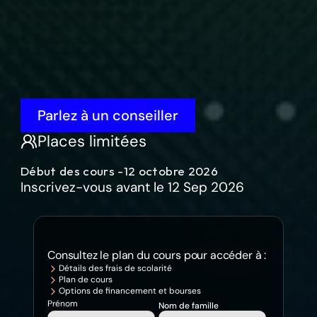
d’approvisionnement
AEC en gestion de la chaîne d’approvisionnement 
SAP – Formation donnée en classe
Développez une expertise pratique des modules SAP liés à la 
chaîne d’approvisionnement, notamment la planification de la 
production (SAP PP), la gestion des articles et des 
Parlez à un conseiller
approvisionnements (SAP MM) et les ventes et distribution 
(SAP SD). Acquérez une expérience concrète dans la 
Places limitées
configuration et la gestion des processus de chaîne 
d’approvisionnement de bout en bout, en lien avec des postes 
Début des cours -
12 octobre 2026
de consultant SAP et de spécialiste ERP fonctionnel.
Inscrivez-vous avant le 12 Sep 2026
Consultez le plan du cours pour accéder à :
Détails des frais de scolarité
Plan de cours
Options de financement et bourses
Prénom
Nom de famille