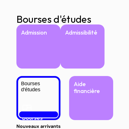
Bourses d'études
Admission
Admissibilité
Aide 
Bourses 
d'études
financière
Bourses 
d'études
Nouveaux arrivants