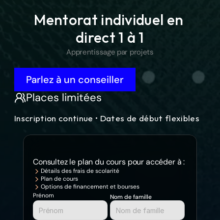
Modern Web Engineering & AI-Integrated 
Mentorat individuel en 
Application Development
direct 1 à 1
Transformez vos compétences en codage avec l'expertise en 
développement Web et en IA générative. Construisez des UX 
Apprentissage par projets
dynamiques et évolutives en utilisant React, Node.js, Express 
et MongoDB. Améliorez votre code avec des outils GenAI 
comme ChatGPT et Copilot.
Parlez à un conseiller
Places limitées
Inscription continue • Dates de début flexibles
Consultez le plan du cours pour accéder à :
Détails des frais de scolarité
Plan de cours
Options de financement et bourses
Prénom
Nom de famille